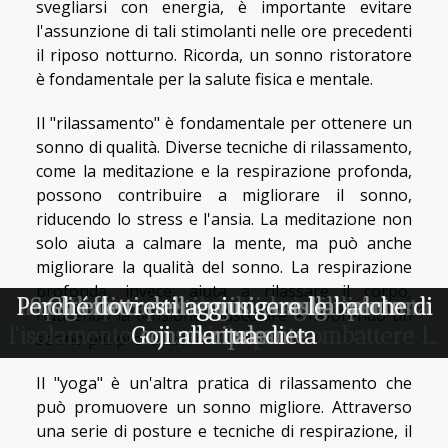
svegliarsi con energia, è importante evitare
l'assunzione di tali stimolanti nelle ore precedenti
il riposo notturno. Ricorda, un sonno ristoratore
è fondamentale per la salute fisica e mentale.
Il "rilassamento" è fondamentale per ottenere un
sonno di qualità. Diverse tecniche di rilassamento,
come la meditazione e la respirazione profonda,
possono contribuire a migliorare il sonno,
riducendo lo stress e l'ansia. La meditazione non
solo aiuta a calmare la mente, ma può anche
migliorare la qualità del sonno. La respirazione
profonda, invece, aiuta a rilassare il corpo,
Perché dovresti aggiungere le bacche di
Impatto terapeutico dei bagni di foresta
Svegliati con energia: consigli per un
Gli effetti della musica sulla salute
La potenza del silenzio: come
riducendo la tensione muscolare e favorendo un
l'isolamento sensoriale può combattere lo
Goji alla tua dieta
sonno riposante
mentale
sonno più profondo.
stress
Il "yoga" è un'altra pratica di rilassamento che
può promuovere un sonno migliore. Attraverso
una serie di posture e tecniche di respirazione, il