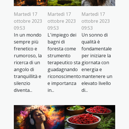
Martedì 17
Martedì 17
Martedì 17
ottobre 2023
ottobre 2023
ottobre 2023
09:53
09:53
09:53
In un mondo
L'impiego dei
Un sonno di
sempre più
bagni di
qualità è
frenetico e
foresta come
fondamentale
rumoroso, la
strumento
per iniziare la
ricerca di un
terapeutico sta
giornata con
angolo di
guadagnando
energia e
tranquillità e
riconoscimento
mantenere un
silenzio
e importanza
elevato livello
diventa...
in...
di...